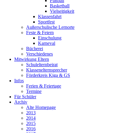
Fußball
Basketball
Vielseitigkeit
Klassenfahrt
Sportfest
Außerschulische Lernorte
Feste & Feiern
Einschulung
Karneval
Bücherei
Verschiedenes
Mitwirkung Eltern
Schulelternbeirat
Klassenelternsprecher
Förderkreis Kiga & GS
Infos
Ferien & Feiertage
Termine
Für Schüler
Archiv
Alte Homepage
2013
2014
2015
2016