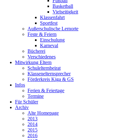
Fußball
Basketball
Vielseitigkeit
Klassenfahrt
Sportfest
Außerschulische Lernorte
Feste & Feiern
Einschulung
Karneval
Bücherei
Verschiedenes
Mitwirkung Eltern
Schulelternbeirat
Klassenelternsprecher
Förderkreis Kiga & GS
Infos
Ferien & Feiertage
Termine
Für Schüler
Archiv
Alte Homepage
2013
2014
2015
2016